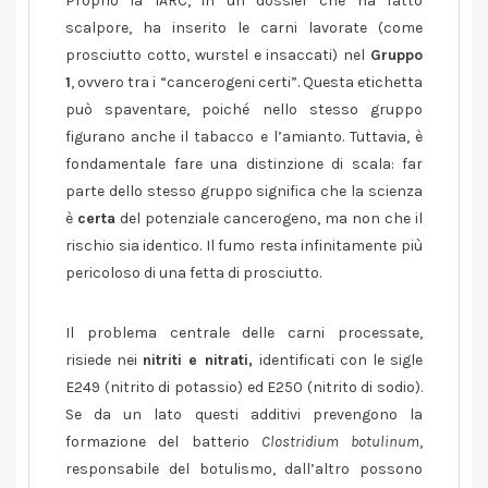
Proprio la IARC, in un dossier che ha fatto
scalpore, ha inserito le carni lavorate (come
prosciutto cotto, wurstel e insaccati) nel
Gruppo
1
, ovvero tra i “cancerogeni certi”. Questa etichetta
può spaventare, poiché nello stesso gruppo
figurano anche il tabacco e l’amianto. Tuttavia, è
fondamentale fare una distinzione di scala: far
parte dello stesso gruppo significa che la scienza
è
certa
del potenziale cancerogeno, ma non che il
rischio sia identico. Il fumo resta infinitamente più
pericoloso di una fetta di prosciutto.
Il problema centrale delle carni processate,
risiede nei
nitriti e nitrati,
identificati con le sigle
E249 (nitrito di potassio) ed E250 (nitrito di sodio).
Se da un lato questi additivi prevengono la
formazione del batterio
Clostridium botulinum
,
responsabile del botulismo, dall’altro possono