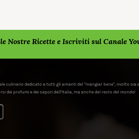
rda le Nostre Ricette e Iscriviti sul Canale Y
le culinario dedicato a tutti gli amanti del "mangiar bene", rivolto sia 
rsi dei profumi e dei sapori dell'Italia, ma anche del resto del mondo!