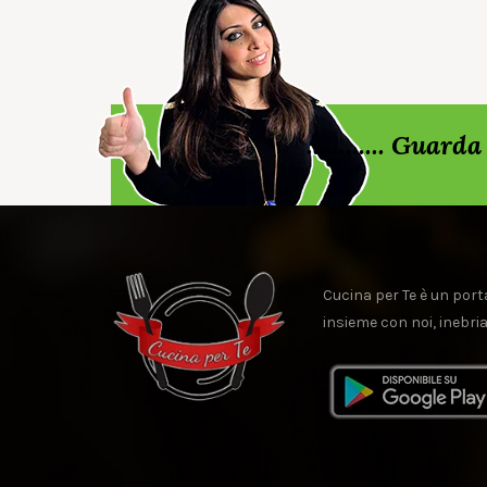
............ Gua
Cucina per Te è un porta
insieme con noi, inebria