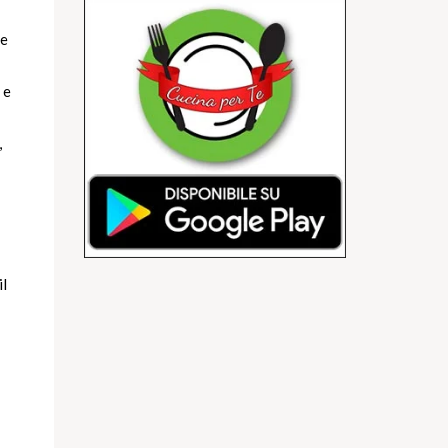
 e
 e
,
il