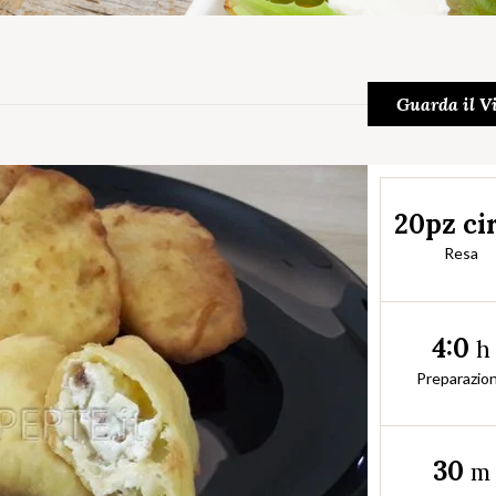
Guarda il V
20pz ci
Resa
4:0
h
Preparazio
30
m