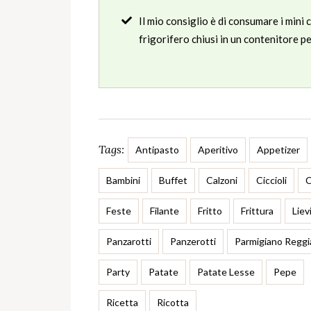
Il mio consiglio è di consumare i mini
frigorifero chiusi in un contenitore p
Tags:
Antipasto
Aperitivo
Appetizer
Bambini
Buffet
Calzoni
Ciccioli
C
Feste
Filante
Fritto
Frittura
Liev
Panzarotti
Panzerotti
Parmigiano Regg
Party
Patate
Patate Lesse
Pepe
Ricetta
Ricotta