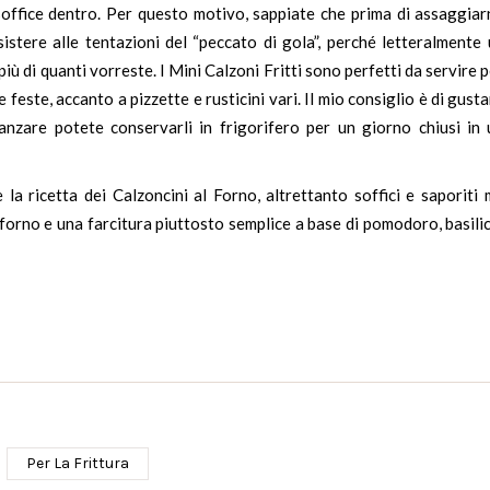
e soffice dentro. Per questo motivo, sappiate che prima di assaggia
istere alle tentazioni del “peccato di gola”, perché letteralmente
più di quanti vorreste. I Mini Calzoni Fritti sono perfetti da servire 
e feste, accanto a pizzette e rusticini vari. Il mio consiglio è di gusta
anzare potete conservarli in frigorifero per un giorno chiusi in 
 la ricetta dei
Calzoncini al Forno
, altrettanto soffici e saporiti
 forno e una farcitura piuttosto semplice a base di pomodoro, basili
Per La Frittura