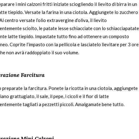
parare i mini calzoni fritti iniziate sciogliendo il lievito di birra in un
latte tiepido. Versate la farina in una ciotola. Aggiungete lo zucchero
. Al centro versate l’olio extravergine d’oliva, il lievito
entemente sciolto, le patate lesse schiacciate con lo schiacciapatate
ante latte tiepido. Impastate tutto fino ad ottenere un composto
o. Coprite l’impasto con la pellicola e lasciatelo lievitare per 3 ore
 che non avrà raddoppiato il suo volume.
razione Farcitura
 preparate la farcitura. Ponete la ricotta in una ciotola, aggiungete 
ano grattugiato, il sale, il pepe, i cicoli e il fior di latte
entemente tagliati a pezzetti piccoli. Amalgamate bene tutto.
razione Mini Calzoni