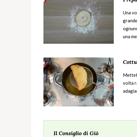
Una vo
grande 
ognuno
una mez
Cottu
Mettete
volta r
adagiat
Il Consiglio di Giò