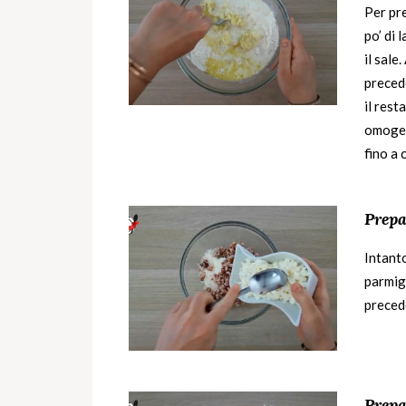
Per pre
po’ di 
il sale
preced
il rest
omogene
fino a
Prepa
Intanto
parmigi
preced
Prepa