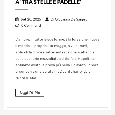
A ‘TRA STELLE E PADELLE’
Set 20, 2025
Di
Giovanna De Sangro
0 Commenti
L’amore, in tutte le sue forme, è la forza che muove
il mondo! E proprio il 19 maggio, a Villa Domi,
splendida dimora settecentesca che si affaccia
sullo scenario mozzafiato del Golfo di Napoli, ne
abbiamo avuto la prova più bella. Ho avuto l’onore
di condurre una serata magica: il charity gala
“Nord & Sud
Leggi Di Più