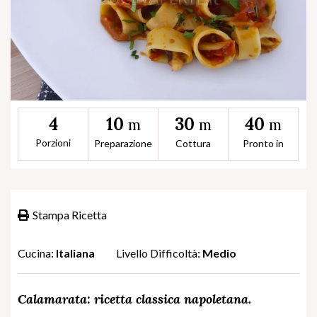
10
30
40
4
m
m
m
Porzioni
Preparazione
Cottura
Pronto in
Stampa Ricetta
Cucina:
Italiana
Livello Difficoltà:
Medio
Calamarata: ricetta classica napoletana.