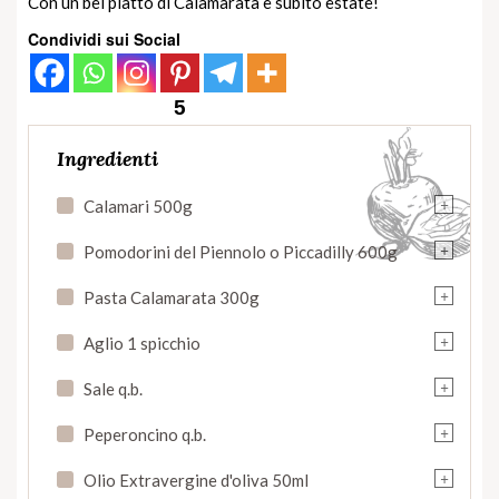
Con un bel piatto di Calamarata è subito estate!
Condividi sui Social
5
Ingredienti
+
Calamari 500g
+
Pomodorini del Piennolo o Piccadilly 600g
+
Pasta Calamarata 300g
+
Aglio 1 spicchio
+
Sale q.b.
+
Peperoncino q.b.
+
Olio Extravergine d'oliva 50ml