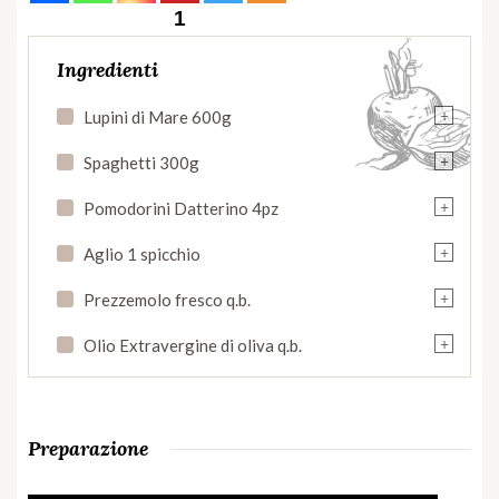
1
Ingredienti
+
Lupini di Mare 600g
+
Spaghetti 300g
+
Pomodorini Datterino 4pz
+
Aglio 1 spicchio
+
Prezzemolo fresco q.b.
+
Olio Extravergine di oliva q.b.
Preparazione