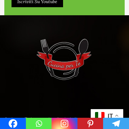
Iscriviti Su Youtube
IT
Cucina per Te è un portale culinario dedicato a tutti gli amanti del
"mangiar bene", rivolto sia a chi è alle prime armi che agli esperti che