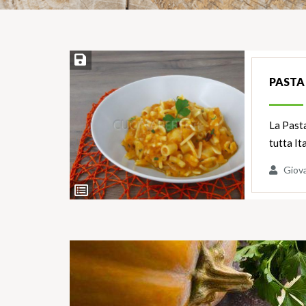
Salva ricetta
PASTA
La Pasta
tutta It
Giov
Ingredienti