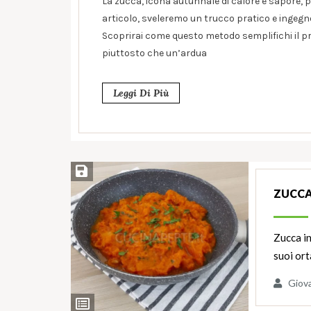
La zucca, icona autunnale di calore e sapore, pu
articolo, sveleremo un trucco pratico e ingegn
Scoprirai come questo metodo semplifichi il pr
piuttosto che un’ardua
Leggi Di Più
Salva ricetta
ZUCCA
Zucca in
suoi ort
Giov
Ingredienti