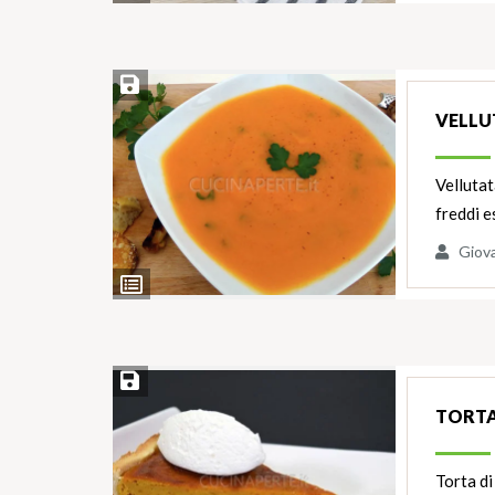
Salva ricetta
VELLU
Vellutat
freddi 
Giov
Ingredienti
Salva ricetta
TORTA
Torta di