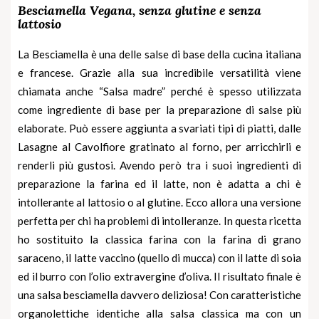
Besciamella Vegana, senza glutine e senza
lattosio
La Besciamella è una delle salse di base della cucina italiana
e francese. Grazie alla sua incredibile versatilità viene
chiamata anche “Salsa madre” perché è spesso utilizzata
come ingrediente di base per la preparazione di salse più
elaborate. Può essere aggiunta a svariati tipi di piatti, dalle
Lasagne
al
Cavolfiore gratinato
al forno, per arricchirli e
renderli più gustosi. Avendo però tra i suoi ingredienti di
preparazione la farina ed il latte, non è adatta a chi è
intollerante al lattosio o al glutine. Ecco allora una versione
perfetta per chi ha problemi di intolleranze. In questa ricetta
ho sostituito la classica farina con la farina di grano
saraceno, il latte vaccino (quello di mucca) con il latte di soia
ed il burro con l’olio extravergine d’oliva. Il risultato finale è
una salsa besciamella davvero deliziosa! Con caratteristiche
organolettiche identiche alla salsa classica ma con un