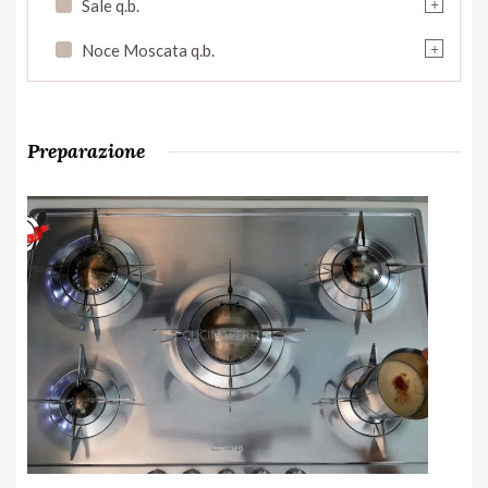
+
Sale q.b.
+
Noce Moscata q.b.
Preparazione