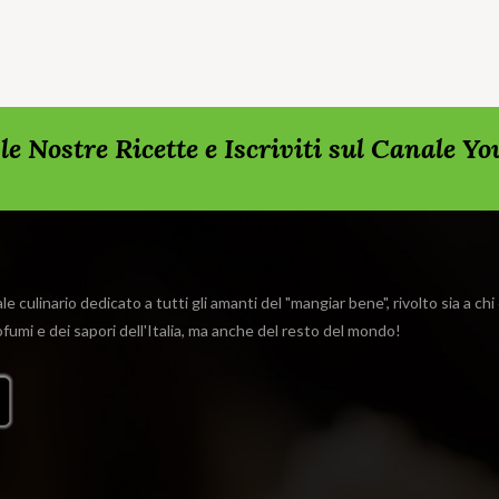
rda le Nostre Ricette e Iscriviti sul Canale Y
e culinario dedicato a tutti gli amanti del "mangiar bene", rivolto sia a ch
rofumi e dei sapori dell'Italia, ma anche del resto del mondo!