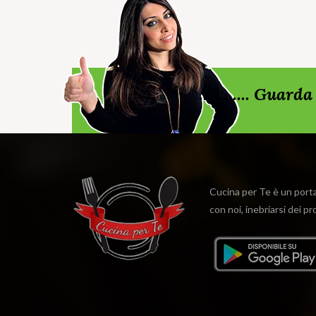
............ Gua
Cucina per Te è un portal
con noi, inebriarsi dei p