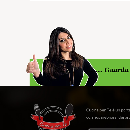
............ Gua
Cucina per Te è un portal
con noi, inebriarsi dei p