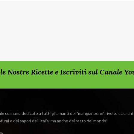
rda le Nostre Ricette e Iscriviti sul Canale Y
e culinario dedicato a tutti gli amanti del "mangiar bene", rivolto sia a ch
rofumi e dei sapori dell'Italia, ma anche del resto del mondo!