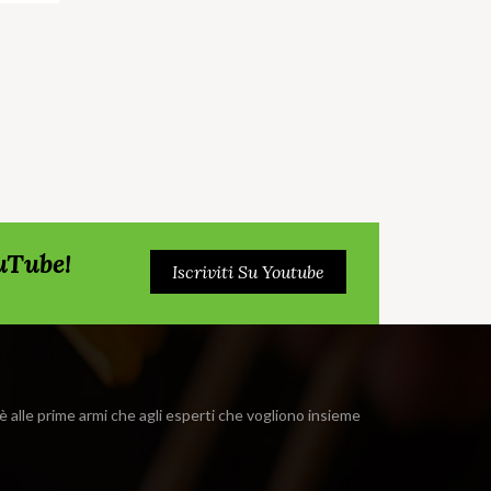
ouTube!
Iscriviti Su Youtube
i è alle prime armi che agli esperti che vogliono insieme