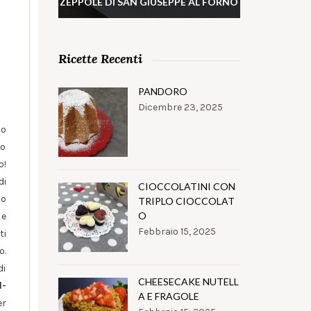
ZEPPOLE DI SAN GIUSEPPE AL FORNO
Ricette Recenti
PANDORO
Dicembre 23, 2025
lo
to
o!
di
CIOCCOLATINI CON
so
TRIPLO CIOCCOLAT
O
 e
Febbraio 15, 2025
ti
o.
di
CHEESECAKE NUTELL
d-
A E FRAGOLE
er