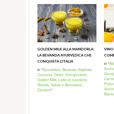
GOLDEN MILK ALLA MANDORLA:
VINO
LA BEVANDA AYURVEDICA CHE
COME
CONQUISTA L’ITALIA
in "
Ab
Arom
in "
Ayurvedica,
Bevanda Vegetale,
Sauvi
Curcuma,
Detox,
Energizzante,
Carne
Golden Milk,
Latte di mandorla,
Prof
Ricetta,
Salute e Benessere,
Somme
Zenzero
"
Bianc