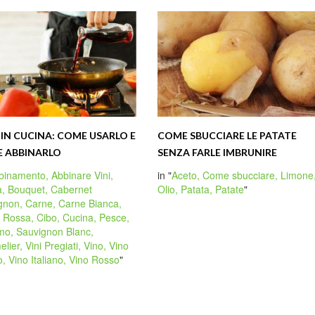
 IN CUCINA: COME USARLO E
COME SBUCCIARE LE PATATE
 ABBINARLO
SENZA FARLE IMBRUNIRE
binamento,
Abbinare Vini,
in "
Aceto,
Come sbucciare,
Limone
a,
Bouquet,
Cabernet
Olio,
Patata,
Patate
"
gnon,
Carne,
Carne Bianca,
 Rossa,
Cibo,
Cucina,
Pesce,
umo,
Sauvignon Blanc,
lier,
Vini Pregiati,
Vino,
Vino
o,
Vino Italiano,
Vino Rosso
"