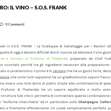
O: IL VINO – S.O.S. FRANK
0 Commenti
ati in S.O.S. FRANK – La Scialuppa di Salvataggio per i Bevitori al
ella di oggi è davvero difficile! dovrò riuscire ad abbinare il vino gius
one e Zenzero al Profumo di Thailandia
preparato da Chef Fud
scontato perché tra gli ingredienti necessari alla preparazione 
ato e caratteristico: il primo è lo
zenzero
che ha un gusto forte, deci
 menta
che come tutti sappiamo ha un gradevolissimo sapore fresco
a invece una nota dolce al piatto. Grazie alla combinazione di ques
l Profumo di Thailandia ha un sapore equilibrato e molto estiv
 struttura tale che ci permetta di contrastare questa combinazione 
a “bollicina invecchiata” ed in particolare sullo
Champagne Collar
ato e finemente effervescente. Un cuveè semplicemente perfetto p