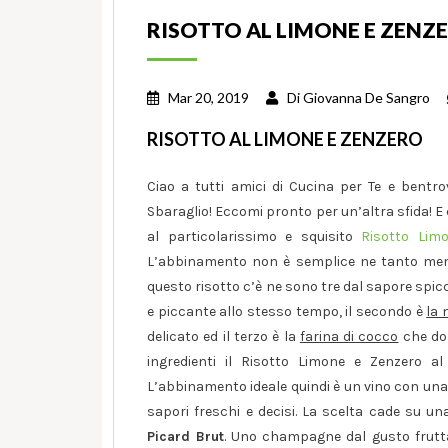
RISOTTO AL LIMONE E ZENZER
Mar 20, 2019
Di
Giovanna De Sangro
RISOTTO AL LIMONE E ZENZERO
Ciao a tutti amici di Cucina per Te e bentrov
Sbaraglio! Eccomi pronto per un’altra sfida! E qu
al particolarissimo e squisito
Risotto Lim
L’abbinamento non è semplice ne tanto meno 
questo risotto c’è ne sono tre dal sapore spicc
e piccante allo stesso tempo, il secondo è
la
delicato ed il terzo è la
farina di cocco
che don
ingredienti il Risotto Limone e Zenzero a
L’abbinamento ideale quindi è un vino con una
sapori freschi e decisi. La scelta cade su un
Picard Brut
. Uno champagne dal gusto frutt