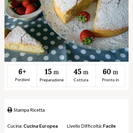
15
45
60
6+
m
m
m
Porzioni
Preparazione
Cottura
Pronto in
Stampa Ricetta
Cucina:
Cucina Europea
Livello Difficoltà:
Facile