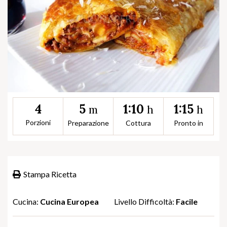
5
1:10
1:15
4
m
h
h
Porzioni
Preparazione
Cottura
Pronto in
Stampa Ricetta
Cucina:
Cucina Europea
Livello Difficoltà:
Facile