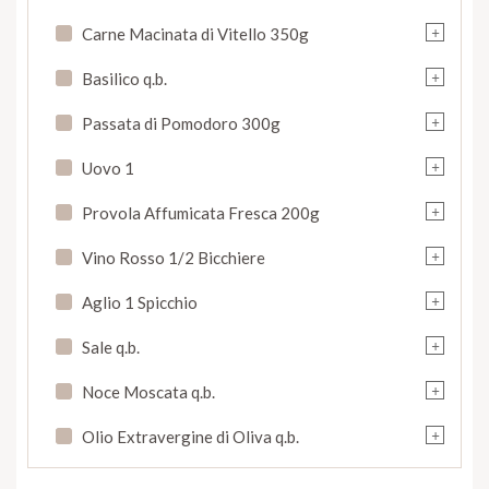
+
Carne Macinata di Vitello 350g
+
Basilico q.b.
+
Passata di Pomodoro 300g
+
Uovo 1
+
Provola Affumicata Fresca 200g
+
Vino Rosso 1/2 Bicchiere
+
Aglio 1 Spicchio
+
Sale q.b.
+
Noce Moscata q.b.
+
Olio Extravergine di Oliva q.b.