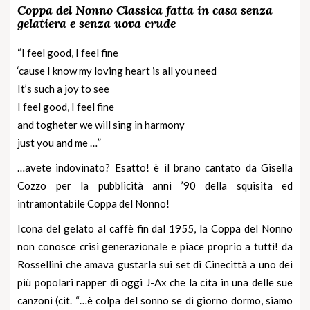
Coppa del Nonno Classica fatta in casa senza
gelatiera e senza uova crude
“I feel good, I feel fine
‘cause I know my loving heart is all you need
It’s such a joy to see
I feel good, I feel fine
and togheter we will sing in harmony
just you and me …”
…avete indovinato? Esatto! è il brano cantato da Gisella
Cozzo per la
pubblicità anni ’90
della squisita ed
intramontabile Coppa del Nonno!
Icona del gelato al caffè fin dal 1955, la Coppa del Nonno
non conosce crisi generazionale e piace proprio a tutti! da
Rossellini che amava gustarla sui set di Cinecittà a uno dei
più popolari rapper di oggi J-Ax che la cita in una delle sue
canzoni (cit. “…è colpa del sonno se di giorno dormo, siamo