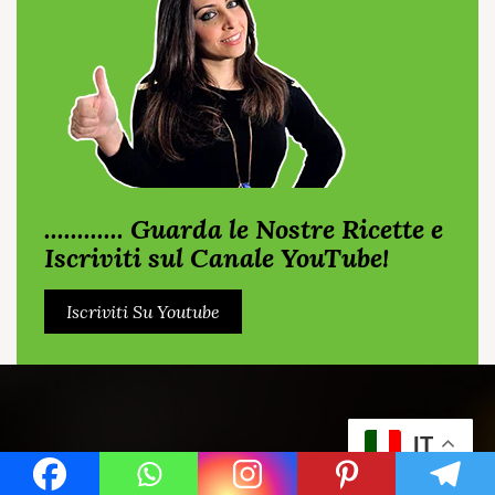
............ Guarda le Nostre Ricette e
Iscriviti sul Canale YouTube!
Iscriviti Su Youtube
IT