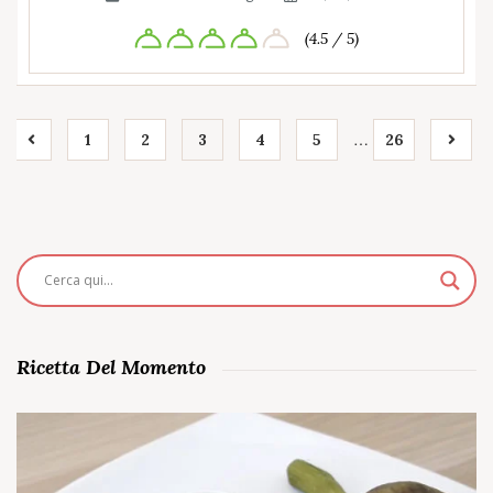
(4.5 / 5)
…
1
2
3
4
5
26
Ricetta Del Momento