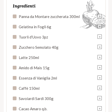
Ingredienti
+
Panna da Montare zuccherata 300ml
+
Gelatina in Fogli 6g
+
Tuorli d’Uovo 3pz
+
Zucchero Semolato 40g
+
Latte 250ml
+
Amido di Mais 15g
+
Essenza di Vaniglia 2ml
+
Caffè 150ml
+
Savoiardi Sardi 300g
+
Cacao Amaro q.b.