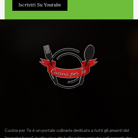
Iscriviti Su Youtube
Cucina per Te è un portale culinario dedicato a tutti gli amanti del
"mangiar bene", rivolto sia a chi è alle prime armi che agli esperti che