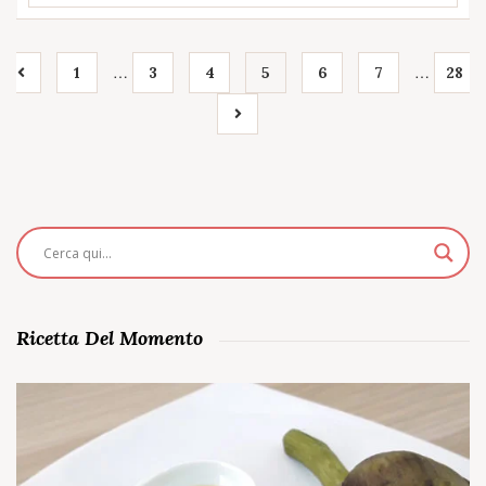
…
…
1
3
4
5
6
7
28
Ricetta Del Momento