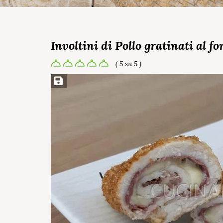
Involtini di Pollo gratinati al fo
( 5 su 5 )
Salva ricetta