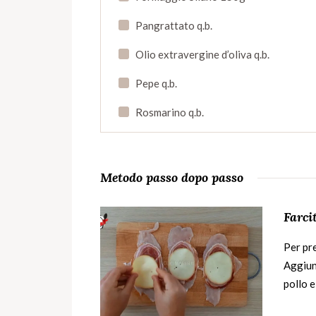
Pangrattato q.b.
Olio extravergine d’oliva q.b.
Pepe q.b.
Rosmarino q.b.
Metodo passo dopo passo
Farci
Per pre
Aggiung
pollo e