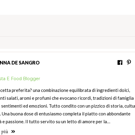
NNA DE SANGRO
ista E Food Blogger
icetta preferita? una combinazione equilibrata di ingredienti dolci,
nti salati, aromi e profumi che evocano ricordi, tradizioni di famiglia
i sentimenti ed emozioni. Tutto condito con un pizzico di storia, cultu
à. Una buona dose di entusiasmo completa il piatto con abbondante
à e passione. Il tutto servito su un letto di amore per la…
i più