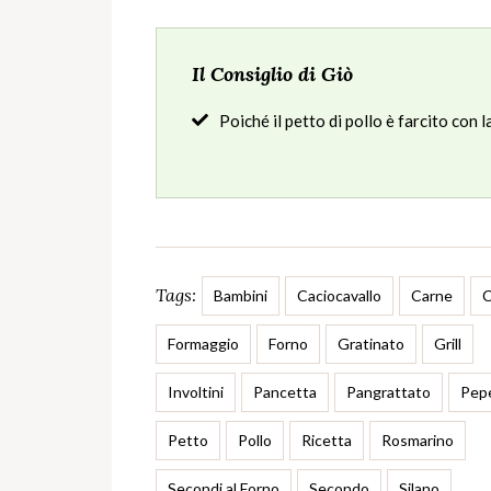
Il Consiglio di Giò
Poiché il petto di pollo è farcito con 
Tags:
Bambini
Caciocavallo
Carne
Formaggio
Forno
Gratinato
Grill
Involtini
Pancetta
Pangrattato
Pep
Petto
Pollo
Ricetta
Rosmarino
Secondi al Forno
Secondo
Silano