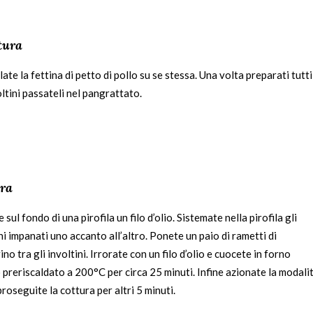
tura
ate la fettina di petto di pollo su se stessa. Una volta preparati tutti
oltini passateli nel pangrattato.
ra
 sul fondo di una pirofila un filo d’olio. Sistemate nella pirofila gli
ni impanati uno accanto all’altro. Ponete un paio di rametti di
no tra gli involtini. Irrorate con un filo d’olio e cuocete in forno
 preriscaldato a 200°C per circa 25 minuti. Infine azionate la modali
 proseguite la cottura per altri 5 minuti.