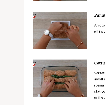
Pana
Arrotol
gli inv
Cottu
Versate
involti
rosmari
statico
grill e