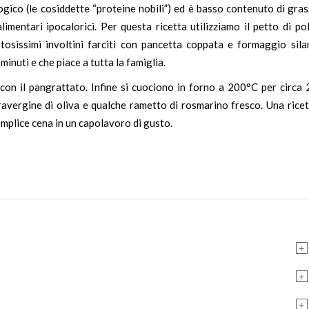
logico (le cosiddette “proteine nobili”) ed è basso contenuto di gras
imentari ipocalorici. Per questa ricetta utilizziamo il petto di po
stosissimi involtini farciti con pancetta coppata e
formaggio sila
minuti e che piace a tutta la famiglia.
o con il pangrattato. Infine si cuociono in forno a 200°C per circa
xtravergine di oliva e qualche rametto di rosmarino fresco. Una rice
mplice cena in un capolavoro di gusto.
+
+
+