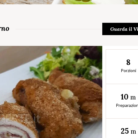
rno
Guarda il V
8
Porzioni
10
m
Preparazio
25
m