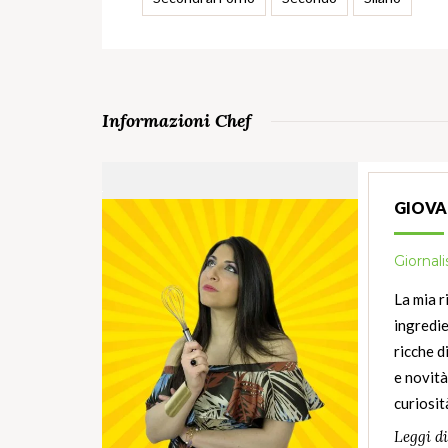
Informazioni Chef
GIOVA
Giornal
La mia r
ingredie
ricche d
e novit
curiosit
Leggi d