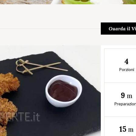
Guarda il V
4
Porzioni
9
m
Preparazio
15
m