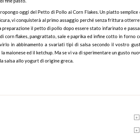
 di fine pasto.
 propongo oggi del Petto di
Pollo
ai Corn Flakes. Un piatto semplice
cura, vi conquisterà al primo assaggio perché senza frittura otterr
a preparazione il petto di pollo dopo essere stato infarinato e pass
i corn flakes, pangrattato, sale e paprika ed infine cotto in forno 
rvirlo in abbinamento a svariati tipi di salsa secondo il vostro gus
e la maionese ed il ketchup. Ma se vi va di sperimentare un gusto nu
 la salsa allo yogurt di origine greca.
+
+