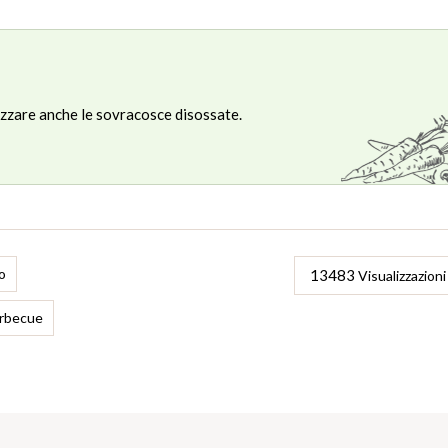
lizzare anche le sovracosce disossate.
o
13483
Visualizzazioni
arbecue