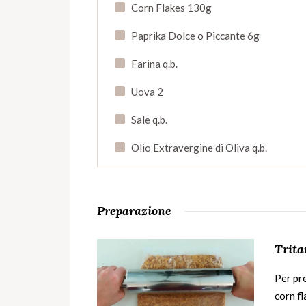
Corn Flakes 130g
Paprika Dolce o Piccante 6g
Farina q.b.
Uova 2
Sale q.b.
Olio Extravergine di Oliva q.b.
Preparazione
Trita
Per pre
corn fl