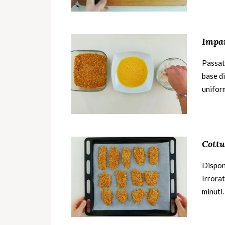
Impa
Passate
base d
unifor
Cottu
Dispone
Irrorat
minuti.