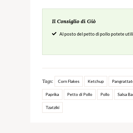
Il Consiglio di Giò
Al posto del petto di pollo potete uti
Tags:
Corn Flakes
Ketchup
Pangrattat
Paprika
Petto di Pollo
Pollo
Salsa B
Tzatziki