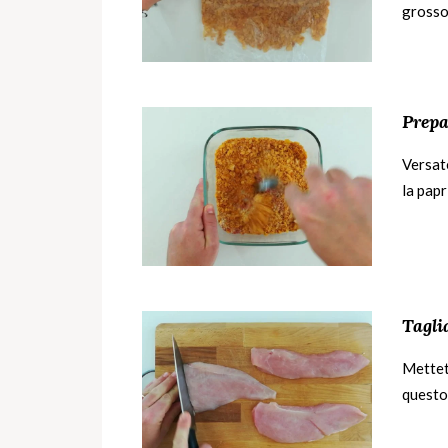
grosso
Prepa
Versate
la pap
Taglia
Mettete
questo 