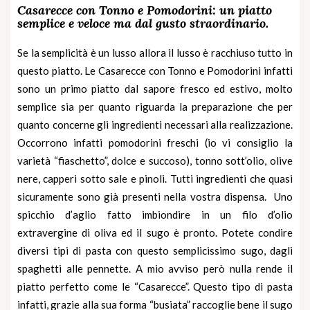
Casarecce con Tonno e Pomodorini: un piatto
semplice e veloce ma dal gusto straordinario.
Se la semplicità è un lusso allora il lusso è racchiuso tutto in
questo piatto. Le Casarecce con Tonno e Pomodorini infatti
sono un primo piatto dal sapore fresco ed estivo, molto
semplice sia per quanto riguarda la preparazione che per
quanto concerne gli ingredienti necessari alla realizzazione.
Occorrono infatti pomodorini freschi (io vi consiglio la
varietà “fiaschetto”, dolce e succoso),
tonno sott’olio
, olive
nere, capperi sotto sale e pinoli. Tutti ingredienti che quasi
sicuramente sono già presenti nella vostra dispensa. Uno
spicchio d’aglio fatto imbiondire in un filo d’olio
extravergine di oliva ed il sugo è pronto. Potete condire
diversi tipi di pasta con questo semplicissimo sugo, dagli
spaghetti alle pennette. A mio avviso però nulla rende il
piatto perfetto come le
“Casarecce”
. Questo tipo di pasta
infatti, grazie alla sua forma “busiata” raccoglie bene il sugo