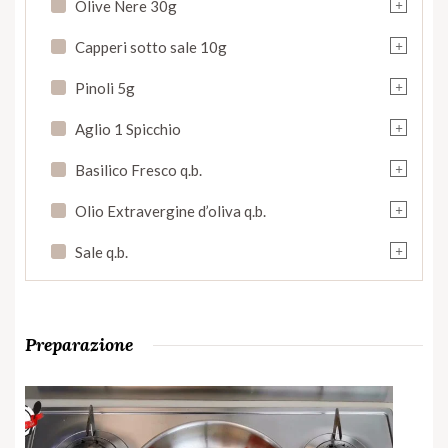
+
Olive Nere 30g
+
Capperi sotto sale 10g
+
Pinoli 5g
+
Aglio 1 Spicchio
+
Basilico Fresco q.b.
+
Olio Extravergine d’oliva q.b.
+
Sale q.b.
Preparazione