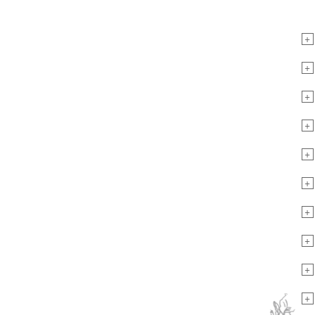
+
+
+
+
+
+
+
+
+
+