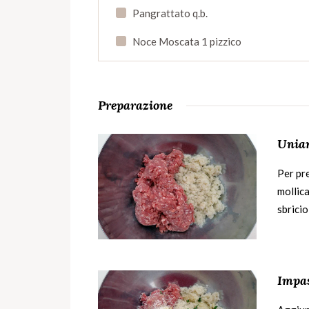
Pangrattato q.b.
Noce Moscata 1 pizzico
Preparazione
Uniam
Per pre
mollic
sbricio
Impas