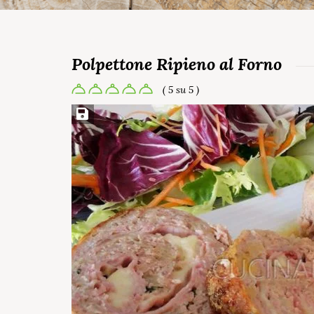
Polpettone Ripieno al Forno
( 5 su 5 )
Salva ricetta