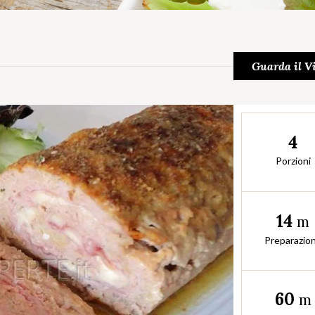
Guarda il V
4
Porzioni
14
m
Preparazio
60
m