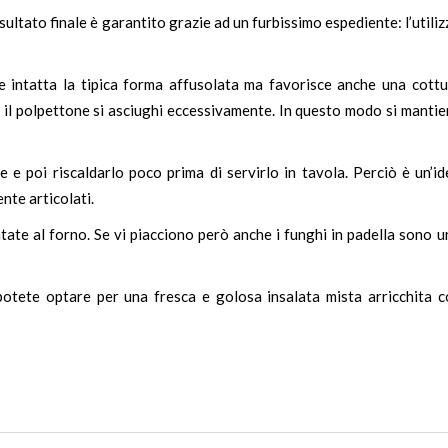
isultato finale è garantito grazie ad un furbissimo espediente: l’utili
 intatta la tipica forma affusolata ma favorisce anche una cottu
he il polpettone si asciughi eccessivamente. In questo modo si manti
e e poi riscaldarlo poco prima di servirlo in tavola. Perciò è un’i
nte articolati.
tate al forno. Se vi piacciono però anche i
funghi in padella
sono u
potete optare per una fresca e golosa insalata mista arricchita c