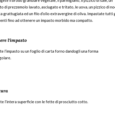
ete il brodo granulare vegetale, il parmigiano, il pizzico di sale, un
to di prezzemolo lavato, asciugato e tritato, le uova, un pizzico di n
 grattugiata ed un filo d’olio extravergine di oliva. Impastate tutti g
ienti fino ad ottenere un impasto morbido ma compatto.
ere l'impasto
te l’impasto su un foglio di carta forno dandogli una forma
golare.
tura
te l’intera superficie con le fette di prosciutto cotto.