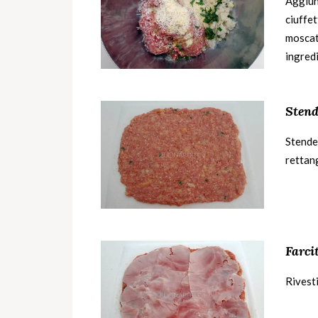
Aggiung
ciuffet
moscata
ingred
Stend
Stende
rettan
Farci
Rivesti