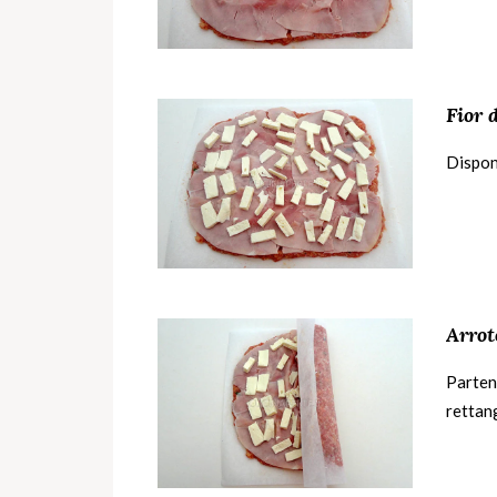
Fior d
Dispone
Arrot
Partend
rettang