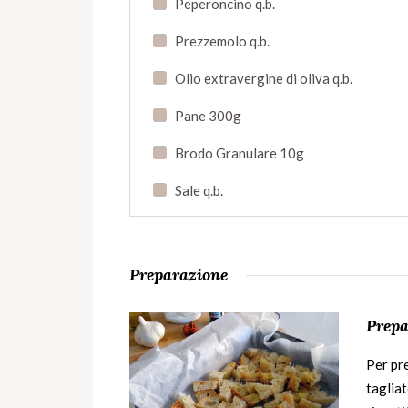
Peperoncino q.b.
Prezzemolo q.b.
Olio extravergine di oliva q.b.
Pane 300g
Brodo Granulare 10g
Sale q.b.
Preparazione
Prepa
Per pre
tagliat