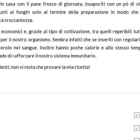
in casa con il pane fresco di giornata, insaporiti con un pò di ol
unti ai funghi solo al termine della preparazione in modo che 
ca croccantezza.
conomici e, grazie al tipo di coltivazione, tra quelli reperibili tu
per il nostro organismo. Sembra infatti che se inseriti con regolar
lesterolo nel sangue. Inoltre hanno poche calorie e allo stesso te
ado di rafforzare il nostro sistema immunitario.
ienti, non vi resta che provare la mia ricetta!
+
+