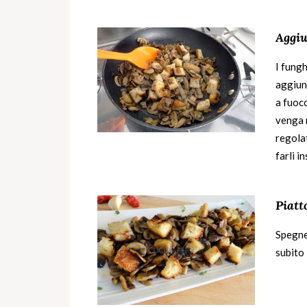
Aggiu
I fungh
aggiun
a fuoc
venga r
regolat
farli i
Piatt
Spegnet
subito 