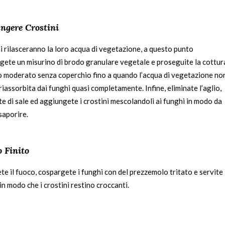
ngere Crostini
i rilasceranno la loro acqua di vegetazione, a questo punto
gete un misurino di brodo granulare vegetale e proseguite la cottur
o moderato senza coperchio fino a quando l’acqua di vegetazione no
iassorbita dai funghi quasi completamente. Infine, eliminate l’aglio,
e di sale ed aggiungete i crostini mescolandoli ai funghi in modo da
nsaporire.
o Finito
e il fuoco, cospargete i funghi con del prezzemolo tritato e servite
in modo che i crostini restino croccanti.