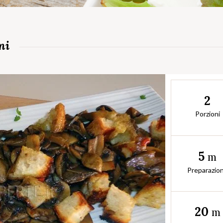
ni
2
Porzioni
5
m
Preparazio
20
m