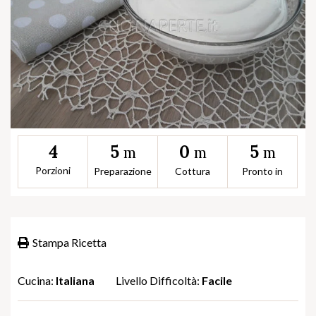
5
0
5
4
m
m
m
Porzioni
Preparazione
Cottura
Pronto in
Stampa Ricetta
Cucina:
Italiana
Livello Difficoltà:
Facile