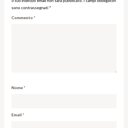
Il tuo indirizzo email non sarà pubblicato.
I campi obbligatori
sono contrassegnati
*
Commento
*
Nome
*
Email
*