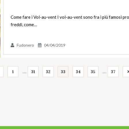
Come fare i Vol-au-vent I vol-au-vent sono fra i più famosi prod
freddi, come…
Fudonero
04/04/2019
…
…
1
31
32
33
34
35
37