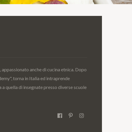
f, appassionato anche di cucina etnica. Dopo
my", torna in Italia ed intraprende
ca a quella di insegnate presso diverse scuole