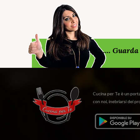
............ Gua
Cucina per Te è un portal
con noi, inebriarsi dei p