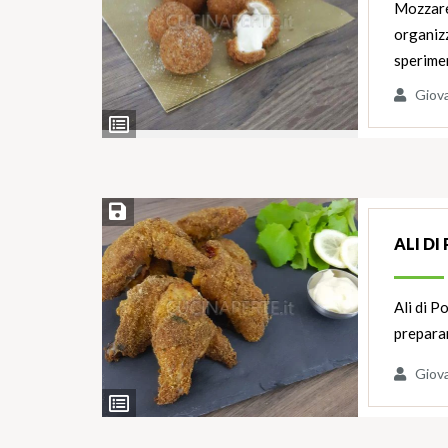
Mozzarel
organizz
sperime
Giov
Ingredienti
Salva ricetta
ALI D
Ali di P
preparar
Giov
Ingredienti