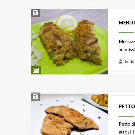
Salva ricetta
MERLU
Merluzz
buonissi
Fudo
Ingredienti
Salva ricetta
PETTO
Petto di
arrosti