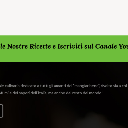
rda le Nostre Ricette e Iscriviti sul Canale Y
e culinario dedicato a tutti gli amanti del "mangiar bene", rivolto sia a ch
rofumi e dei sapori dell'Italia, ma anche del resto del mondo!