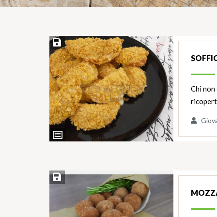
Salva ricetta
SOFFIC
Chi non 
ricopert
Giov
Ingredienti
Salva ricetta
MOZZA