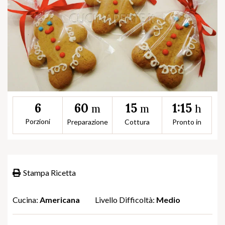
60
15
1:15
6
m
m
h
Porzioni
Preparazione
Cottura
Pronto in
Stampa Ricetta
Cucina:
Americana
Livello Difficoltà:
Medio