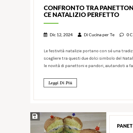
CONFRONTO TRA PANETTONI 
CE NATALIZIO PERFETTO
Dic 12, 2024
Di
Cucina per Te
0 
Le festività natalizie portano con sé una tradi
scegliere tra questi due dolci simbolo del Nata
le novità di panettoni e pandori, aiutandoti a fa
Leggi Di Più
Salva ricetta
PANET