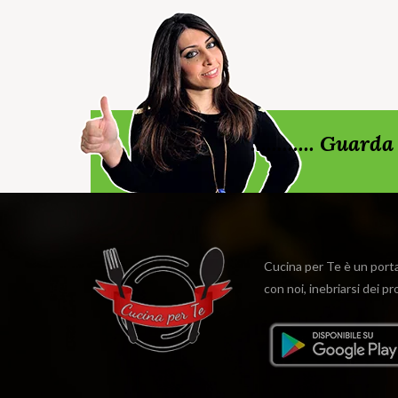
............ Gua
Cucina per Te è un portal
con noi, inebriarsi dei p