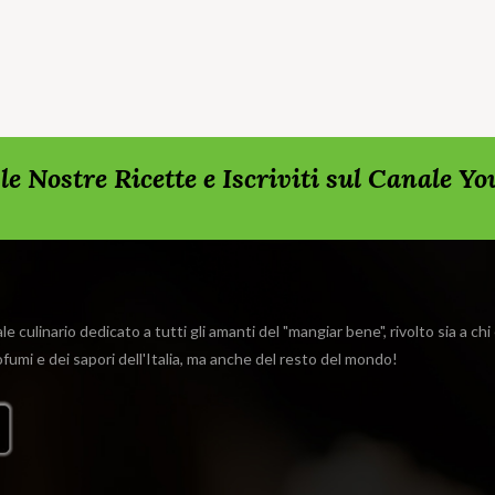
rda le Nostre Ricette e Iscriviti sul Canale Y
e culinario dedicato a tutti gli amanti del "mangiar bene", rivolto sia a ch
rofumi e dei sapori dell'Italia, ma anche del resto del mondo!