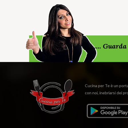
............ Gua
Cucina per Te è un portal
con noi, inebriarsi dei p