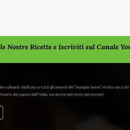
rda le Nostre Ricette e Iscriviti sul Canale Y
e culinario dedicato a tutti gli amanti del "mangiar bene", rivolto sia a ch
rofumi e dei sapori dell'Italia, ma anche del resto del mondo!