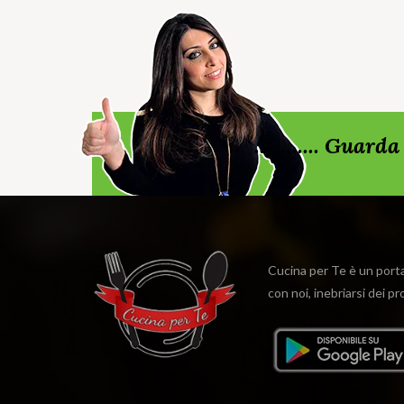
............ Gua
Cucina per Te è un portal
con noi, inebriarsi dei p