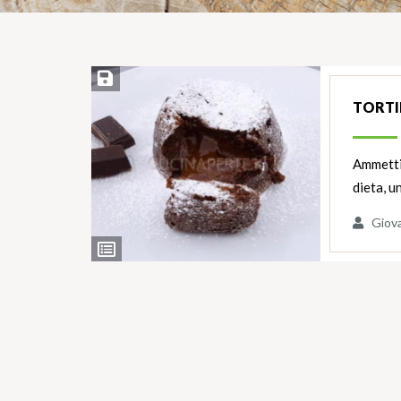
Salva ricetta
TORTI
Ammettia
dieta, u
Giov
Ingredienti