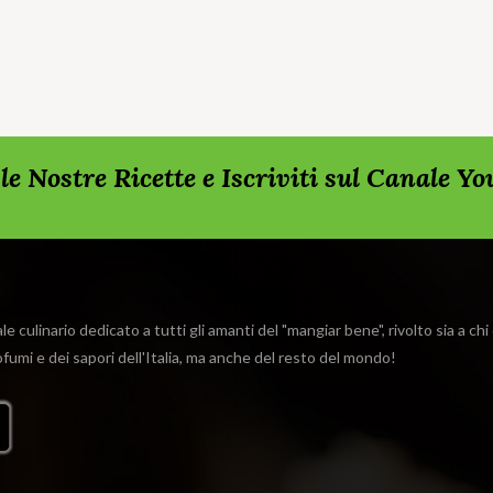
rda le Nostre Ricette e Iscriviti sul Canale Y
e culinario dedicato a tutti gli amanti del "mangiar bene", rivolto sia a ch
rofumi e dei sapori dell'Italia, ma anche del resto del mondo!