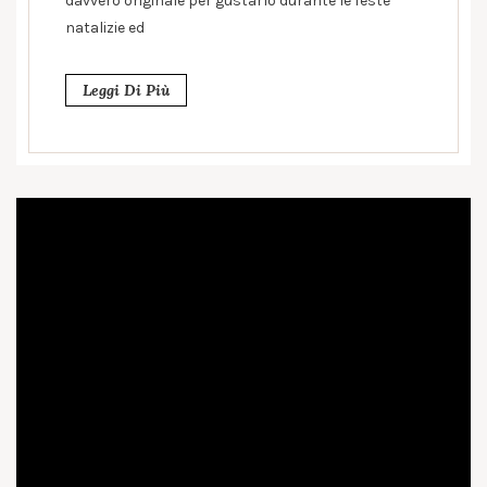
davvero originale per gustarlo durante le feste
natalizie ed
Leggi Di Più