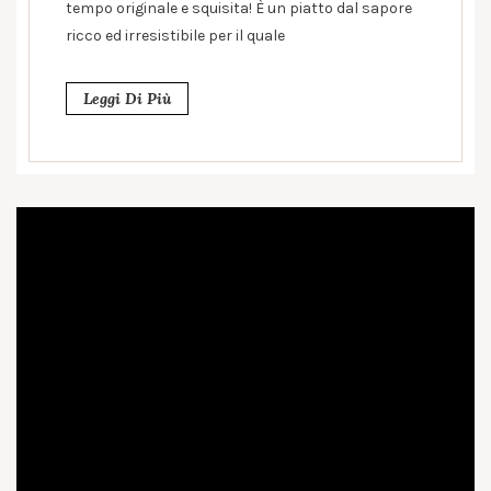
tempo originale e squisita! È un piatto dal sapore
ricco ed irresistibile per il quale
Leggi Di Più