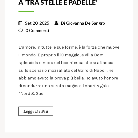
A ‘TRA STELLE E PADELLE’
Set 20, 2025
Di
Giovanna De Sangro
0 Commenti
L’amore, in tutte le sue forme, è la forza che muove
il mondo! E proprio il 19 maggio, a Villa Domi,
splendida dimora settecentesca che si affaccia
sullo scenario mozzafiato del Golfo di Napoli, ne
abbiamo avuto la prova più bella. Ho avuto l’onore
di condurre una serata magica: il charity gala
“Nord & Sud
Leggi Di Più